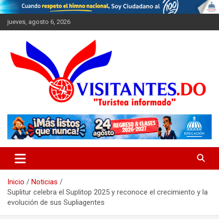
Saltar
al
jueves, agosto 6, 2026
contenido
"Turistea Informado"
Visitantes
Inicio
Noticias
Suplitur celebra el Suplitop 2025 y reconoce el crecimiento y la
evolución de sus Supliagentes