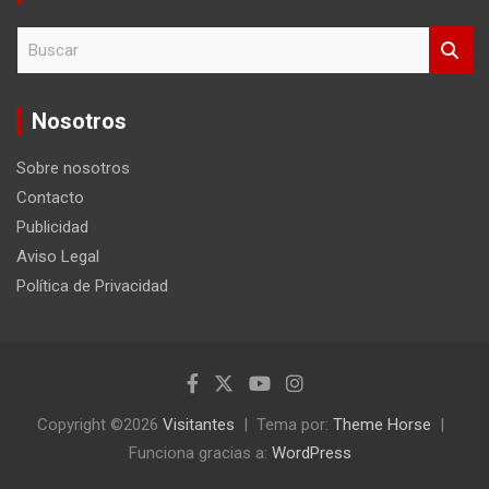
B
u
s
c
Nosotros
a
r
Sobre nosotros
Contacto
Publicidad
Aviso Legal
Política de Privacidad
Copyright ©2026
Visitantes
Tema por:
Theme Horse
Funciona gracias a:
WordPress