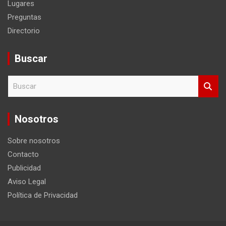
Lugares
Preguntas
Directorio
Buscar
B
u
s
c
Nosotros
a
r
Sobre nosotros
Contacto
Publicidad
Aviso Legal
Política de Privacidad