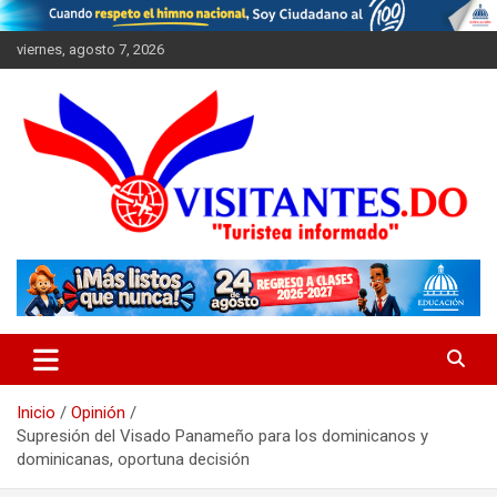
Saltar
al
viernes, agosto 7, 2026
contenido
"Turistea Informado"
Visitantes
Inicio
Opinión
Supresión del Visado Panameño para los dominicanos y
dominicanas, oportuna decisión