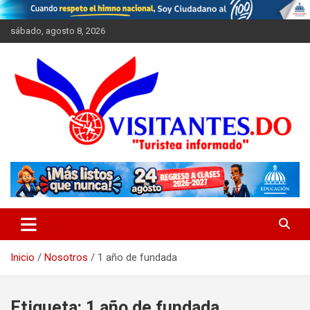
Saltar
al
sábado, agosto 8, 2026
contenido
"Turistea Informado"
Visitantes
Inicio
Nosotros
1 año de fundada
Etiqueta:
1 año de fundada