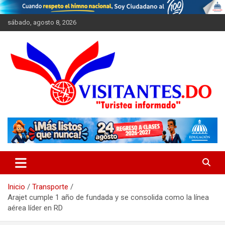
Saltar
al
sábado, agosto 8, 2026
contenido
"Turistea Informado"
Visitantes
Inicio
Transporte
Arajet cumple 1 año de fundada y se consolida como la línea
aérea líder en RD