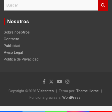
B
u
s
c
Nosotros
a
r
Sobre nosotros
Contacto
Publicidad
Aviso Legal
Política de Privacidad
Copyright ©2026
Visitantes
Tema por:
Theme Horse
Funciona gracias a:
WordPress