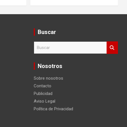
Buscar
B
u
s
c
Nosotros
a
r
Sobre nosotros
Contacto
Publicidad
Aviso Legal
Política de Privacidad