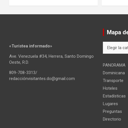
Mapa del
Mapa
«Turistea informado»
del
Ave. Venezuela #34, Herrera, Santo Domingo
sitio
Oeste, R.D.
PANORAMA
809-708-3313/
Dominicana
redacciónvisitantes.do@gmail.com
Transporte
Hoteles
Estadísticas
Lugares
Preguntas
Directorio