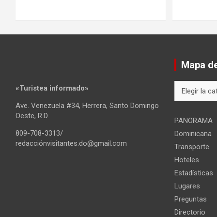
Mapa del
Mapa
«Turistea informado»
del
Ave. Venezuela #34, Herrera, Santo Domingo
sitio
Oeste, R.D.
PANORAMA
809-708-3313/
Dominicana
redacciónvisitantes.do@gmail.com
Transporte
Hoteles
Estadísticas
Lugares
Preguntas
Directorio