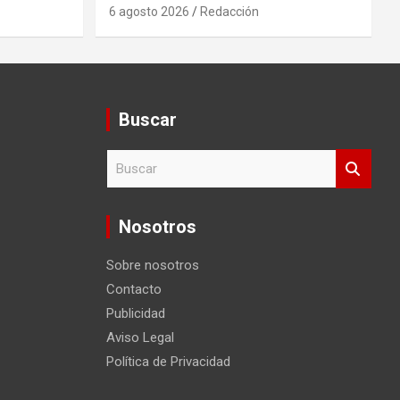
6 agosto 2026
Redacción
Buscar
B
u
s
c
Nosotros
a
r
Sobre nosotros
Contacto
Publicidad
Aviso Legal
Política de Privacidad