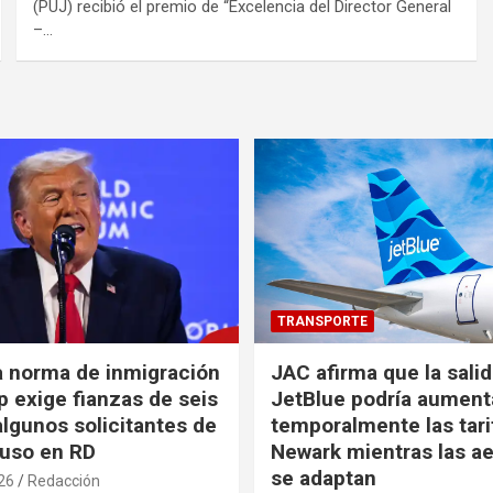
(PUJ) recibió el premio de “Excelencia del Director General
–…
TRANSPORTE
a norma de inmigración
JAC afirma que la sali
 exige fianzas de seis
JetBlue podría aument
algunos solicitantes de
temporalmente las tari
cluso en RD
Newark mientras las ae
se adaptan
26
Redacción