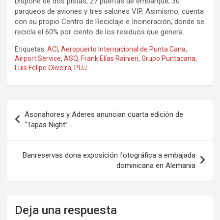
Dispone de dos pistas, 27 puertas de embarque, 30
parqueos de aviones y tres salones VIP. Asimismo, cuenta
con su propio Centro de Reciclaje e Incineración, donde se
recicla el 60% por ciento de los residuos que genera.
Etiquetas:
ACI
,
Aeropuerto Internacional de Punta Cana
,
Airport Service
,
ASQ
,
Frank Elías Rainieri
,
Grupo Puntacana
,
Luis Felipe Oliveira
,
PUJ
Navegación
Asonahores y Aderes anuncian cuarta edición de
de
“Tapas Night”
entradas
Banreservas dona exposición fotográfica a embajada
dominicana en Alemania
Deja una respuesta