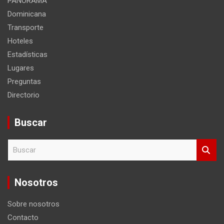
PANORAMA
Dominicana
Transporte
Hoteles
Estadísticas
Lugares
Preguntas
Directorio
Buscar
B
u
s
c
Nosotros
a
r
Sobre nosotros
Contacto