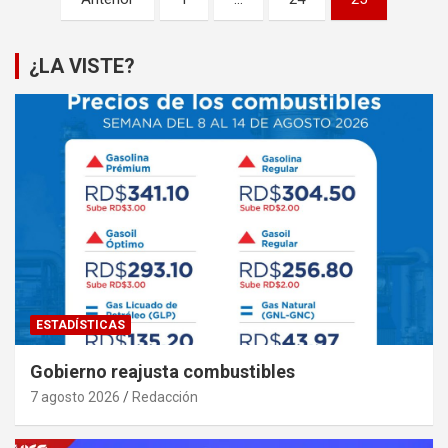
de
entradas
¿LA VISTE?
ESTADÍSTICAS
Gobierno reajusta combustibles
7 agosto 2026
Redacción