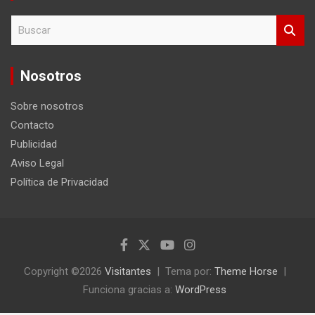
B
u
s
c
Nosotros
a
r
Sobre nosotros
Contacto
Publicidad
Aviso Legal
Política de Privacidad
Copyright ©2026
Visitantes
Tema por:
Theme Horse
Funciona gracias a:
WordPress