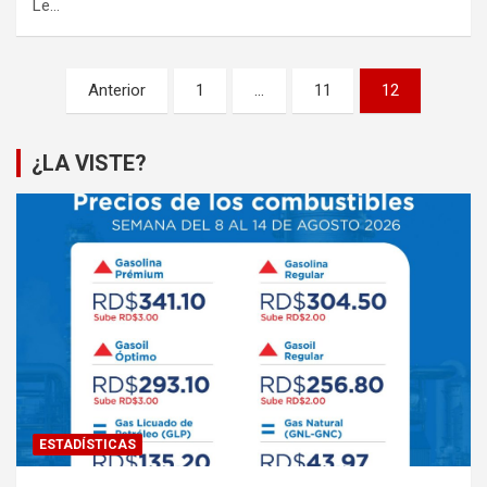
Le…
Paginación
Anterior
1
…
11
12
de
entradas
¿LA VISTE?
ESTADÍSTICAS