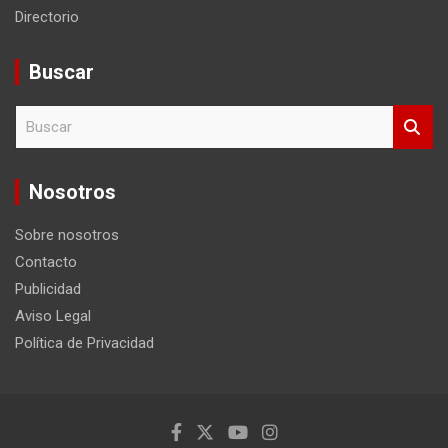
Directorio
Buscar
B
u
s
c
Nosotros
a
r
Sobre nosotros
Contacto
Publicidad
Aviso Legal
Política de Privacidad