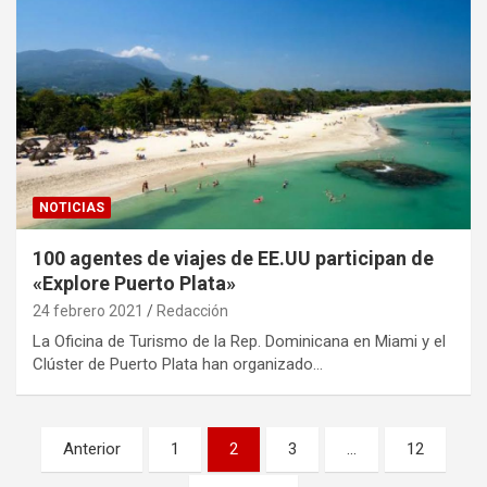
NOTICIAS
100 agentes de viajes de EE.UU participan de
«Explore Puerto Plata»
24 febrero 2021
Redacción
La Oficina de Turismo de la Rep. Dominicana en Miami y el
Clúster de Puerto Plata han organizado…
Paginación
Anterior
1
2
3
…
12
de