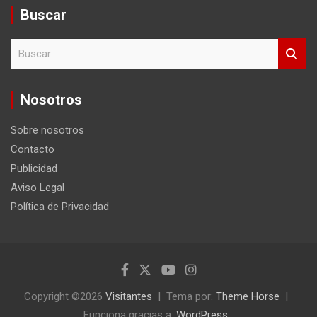
Buscar
B
u
s
c
Nosotros
a
r
Sobre nosotros
Contacto
Publicidad
Aviso Legal
Política de Privacidad
Copyright ©2026
Visitantes
Tema por:
Theme Horse
Funciona gracias a:
WordPress