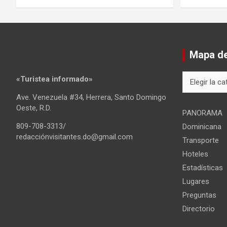
Mapa del
Mapa
«Turistea informado»
del
Ave. Venezuela #34, Herrera, Santo Domingo
sitio
Oeste, R.D.
PANORAMA
809-708-3313/
Dominicana
redacciónvisitantes.do@gmail.com
Transporte
Hoteles
Estadísticas
Lugares
Preguntas
Directorio