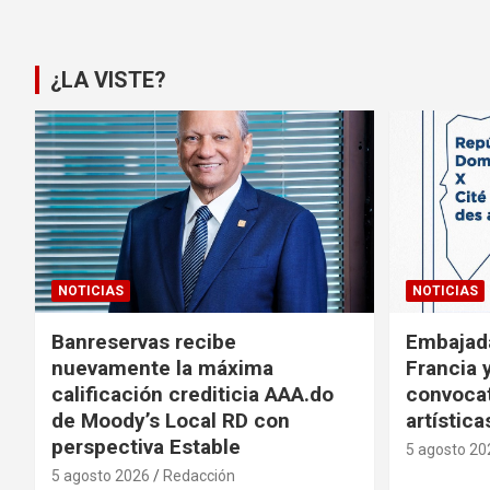
de
entradas
¿LA VISTE?
NOTICIAS
NOTICIAS
Banreservas recibe
Embajad
nuevamente la máxima
Francia 
calificación crediticia AAA.do
convocat
de Moody’s Local RD con
artística
perspectiva Estable
5 agosto 20
5 agosto 2026
Redacción