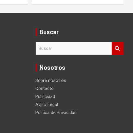
Buscar
B
u
s
c
Nosotros
a
r
Sobre nosotros
Contacto
Publicidad
Aviso Legal
Política de Privacidad