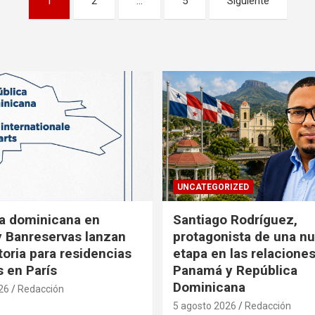
1
2
…
5
Siguiente
UNCATEGORIZED
a dominicana en
Santiago Rodríguez,
y Banreservas lanzan
protagonista de una n
oria para residencias
etapa en las relacione
s en París
Panamá y República
Dominicana
26
Redacción
5 agosto 2026
Redacción