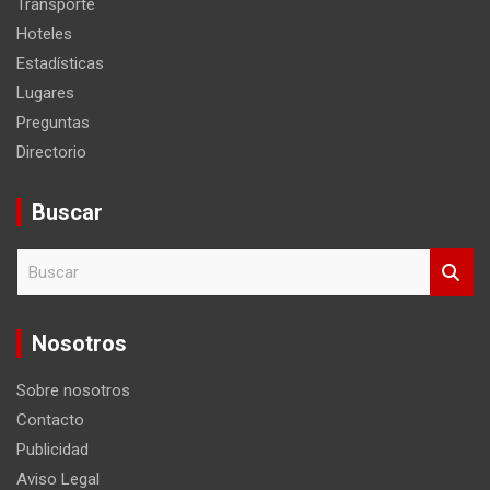
Transporte
Hoteles
Estadísticas
Lugares
Preguntas
Directorio
Buscar
B
u
s
c
Nosotros
a
r
Sobre nosotros
Contacto
Publicidad
Aviso Legal