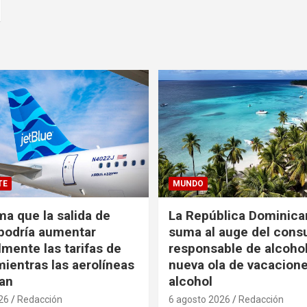
TE
MUNDO
ma que la salida de
La República Dominica
podría aumentar
suma al auge del con
mente las tarifas de
responsable de alcoho
ientras las aerolíneas
nueva ola de vacacione
an
alcohol
26
Redacción
6 agosto 2026
Redacción