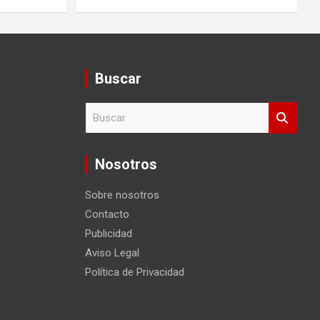
Buscar
B
u
s
c
Nosotros
a
r
Sobre nosotros
Contacto
Publicidad
Aviso Legal
Política de Privacidad