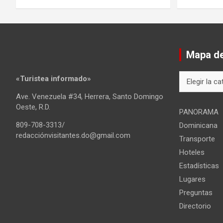
Mapa del
Mapa
«Turistea informado»
del
Ave. Venezuela #34, Herrera, Santo Domingo
sitio
Oeste, R.D.
PANORAMA
809-708-3313/
Dominicana
redacciónvisitantes.do@gmail.com
Transporte
Hoteles
Estadísticas
Lugares
Preguntas
Directorio