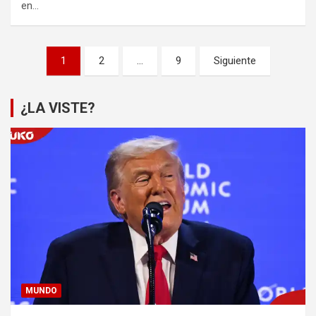
en…
Paginación
1
2
…
9
Siguiente
de
entradas
¿LA VISTE?
MUNDO