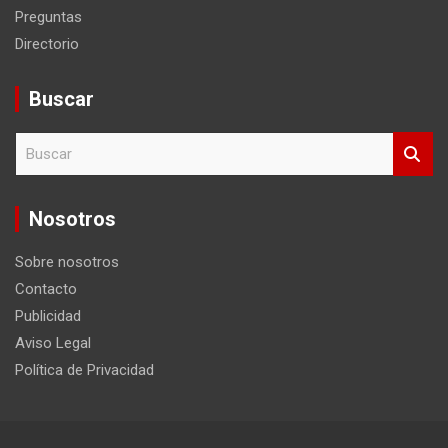
Preguntas
Directorio
Buscar
B
u
s
c
Nosotros
a
r
Sobre nosotros
Contacto
Publicidad
Aviso Legal
Política de Privacidad