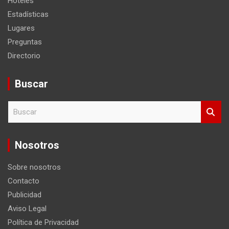
Hoteles
Estadísticas
Lugares
Preguntas
Directorio
Buscar
B
u
s
c
Nosotros
a
r
Sobre nosotros
Contacto
Publicidad
Aviso Legal
Política de Privacidad