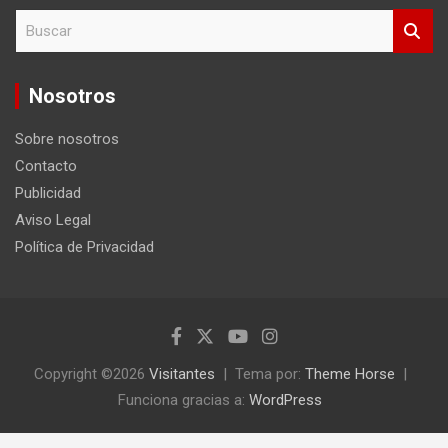
B
u
s
c
Nosotros
a
r
Sobre nosotros
Contacto
Publicidad
Aviso Legal
Política de Privacidad
Copyright ©2026
Visitantes
Tema por:
Theme Horse
Funciona gracias a:
WordPress