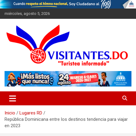
Saltar
al
miércoles, agosto 5, 2026
contenido
"Turistea Informado"
Visitantes
Inicio
Lugares RD
República Dominicana entre los destinos tendencia para viajar
en 2023