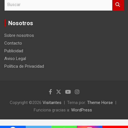
B
u
s
c
Nosotros
a
r
Sobre nosotros
Contacto
Publicidad
Aviso Legal
Política de Privacidad
Copyright ©2026
Visitantes
Tema por:
Theme Horse
Funciona gracias a:
WordPress