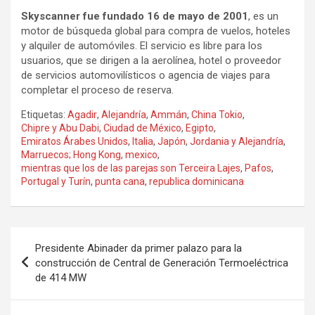
Skyscanner fue fundado 16 de mayo de 2001
,
es un
motor de búsqueda global para compra de vuelos, hoteles
y alquiler de automóviles. El servicio es libre para los
usuarios, que se dirigen a la aerolínea, hotel o proveedor
de servicios automovilísticos o agencia de viajes para
completar el proceso de reserva.
Etiquetas:
Agadir
,
Alejandría
,
Ammán
,
China Tokio
,
Chipre y Abu Dabi
,
Ciudad de México
,
Egipto
,
Emiratos Árabes Unidos
,
Italia
,
Japón
,
Jordania y Alejandría
,
Marruecos; Hong Kong
,
mexico
,
mientras que los de las parejas son Terceira Lajes
,
Pafos
,
Portugal y Turín
,
punta cana
,
republica dominicana
Navegación
Presidente Abinader da primer palazo para la
de
construcción de Central de Generación Termoeléctrica
de 414 MW
entradas