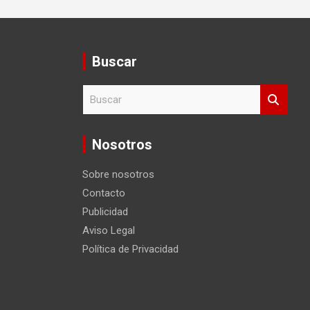
Buscar
B
u
s
c
Nosotros
a
r
Sobre nosotros
Contacto
Publicidad
Aviso Legal
Política de Privacidad