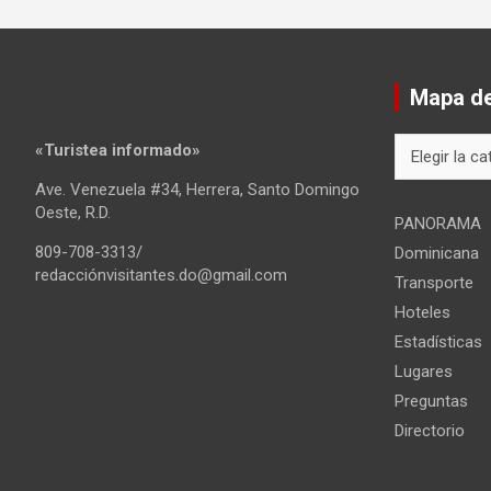
Mapa del
Mapa
«Turistea informado»
del
Ave. Venezuela #34, Herrera, Santo Domingo
sitio
Oeste, R.D.
PANORAMA
809-708-3313/
Dominicana
redacciónvisitantes.do@gmail.com
Transporte
Hoteles
Estadísticas
Lugares
Preguntas
Directorio