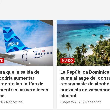
TE
MUNDO
ma que la salida de
La República Dominica
podría aumentar
suma al auge del con
mente las tarifas de
responsable de alcoho
ientras las aerolíneas
nueva ola de vacacione
an
alcohol
26
Redacción
6 agosto 2026
Redacción