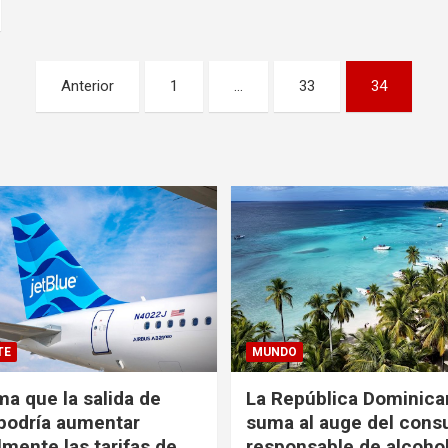
Anterior
1
…
33
34
TE
MUNDO
ma que la salida de
La República Dominica
podría aumentar
suma al auge del con
mente las tarifas de
responsable de alcoho