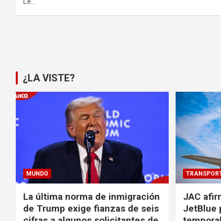
Le…
Paginación
de
entradas
¿LA VISTE?
MUNDO
TRANSPOR
La última norma de inmigración
JAC afir
de Trump exige fianzas de seis
JetBlue 
cifras a algunos solicitantes de
temporal