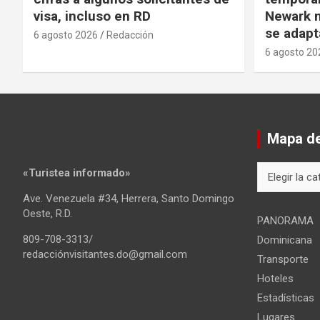
visa, incluso en RD
Newark m
se adapt
6 agosto 2026
Redacción
6 agosto 20
Mapa del
Mapa
«Turistea informado»
del
Ave. Venezuela #34, Herrera, Santo Domingo
sitio
Oeste, R.D.
PANORAMA
809-708-3313/
Dominicana
redacciónvisitantes.do@gmail.com
Transporte
Hoteles
Estadísticas
Lugares