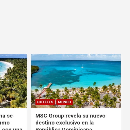
HOTELES
MUNDO
na se
MSC Group revela su nuevo
sumo
destino exclusivo en la
l con una
República Dominicana