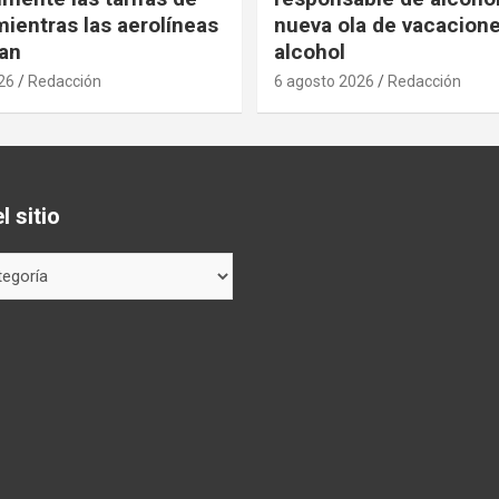
ientras las aerolíneas
nueva ola de vacacione
an
alcohol
26
Redacción
6 agosto 2026
Redacción
 sitio