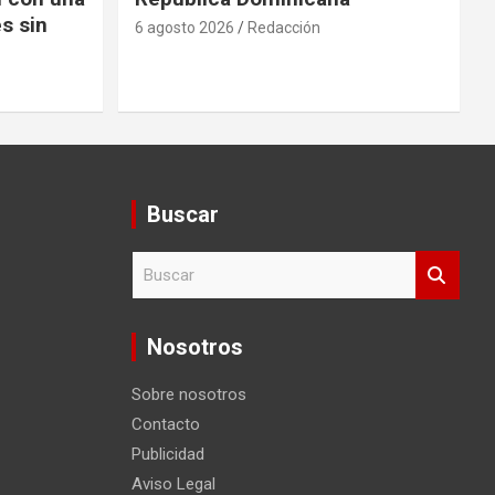
s sin
6 agosto 2026
Redacción
Buscar
B
u
s
c
Nosotros
a
r
Sobre nosotros
Contacto
Publicidad
Aviso Legal