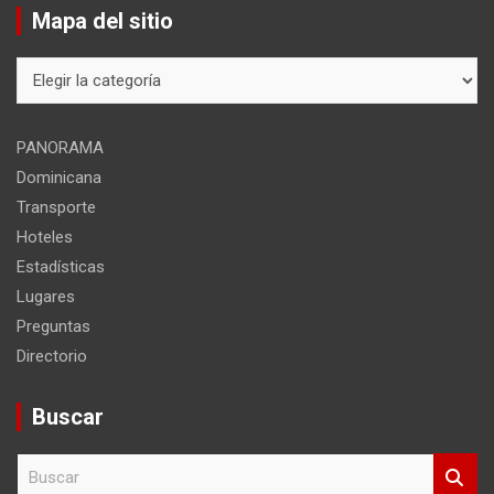
Mapa del sitio
Mapa
del
sitio
PANORAMA
Dominicana
Transporte
Hoteles
Estadísticas
Lugares
Preguntas
Directorio
Buscar
B
u