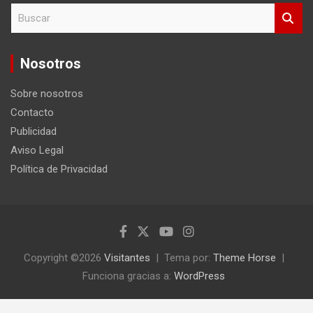
B
u
s
c
Nosotros
a
r
Sobre nosotros
Contacto
Publicidad
Aviso Legal
Política de Privacidad
Copyright ©2026
Visitantes
Tema por:
Theme Horse
Funciona gracias a:
WordPress