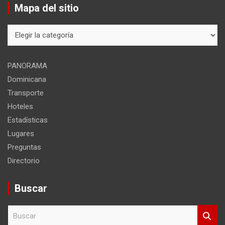
Mapa del sitio
Mapa
del
sitio
PANORAMA
Dominicana
Transporte
Hoteles
Estadísticas
Lugares
Preguntas
Directorio
Buscar
B
u