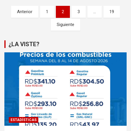
Paginación
Anterior
1
2
3
…
19
de
Siguiente
entradas
¿LA VISTE?
ESTADÍSTICAS