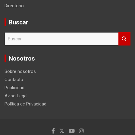
Directorio
Buscar
B
u
s
c
Nosotros
a
r
Sobre nosotros
Contacto
Publicidad
Aviso Legal
Política de Privacidad