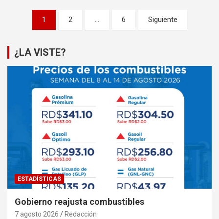
Paginación
1
2
…
6
Siguiente
de
entradas
¿LA VISTE?
ESTADÍSTICAS
Gobierno reajusta combustibles
7 agosto 2026
Redacción