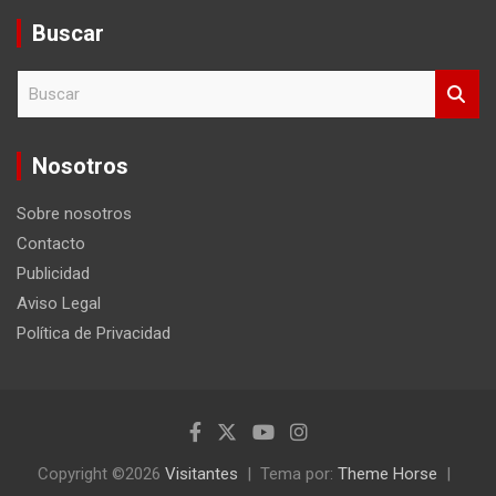
Buscar
B
u
s
c
Nosotros
a
r
Sobre nosotros
Contacto
Publicidad
Aviso Legal
Política de Privacidad
Copyright ©2026
Visitantes
Tema por:
Theme Horse