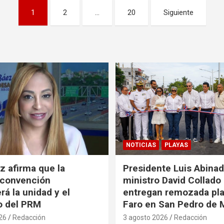
1
2
…
20
Siguiente
NOTICIAS
PLAYAS
z afirma que la
Presidente Luis Abinad
 convención
ministro David Collado
rá la unidad y el
entregan remozada pla
o del PRM
Faro en San Pedro de 
26
Redacción
3 agosto 2026
Redacción