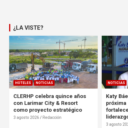
Paginación
de
entradas
¿LA VISTE?
HOTELES
NOTICIAS
NOTICIAS
CLERHP celebra quince años
Katy Báe
con Larimar City & Resort
próxima
como proyecto estratégico
fortalece
liderazg
3 agosto 2026
Redacción
3 agosto 20