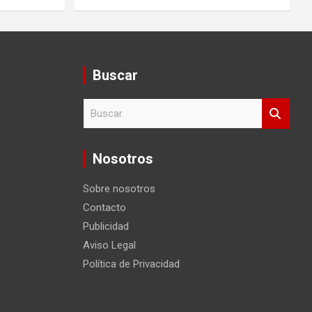
Buscar
B
u
s
c
Nosotros
a
r
Sobre nosotros
Contacto
Publicidad
Aviso Legal
Política de Privacidad