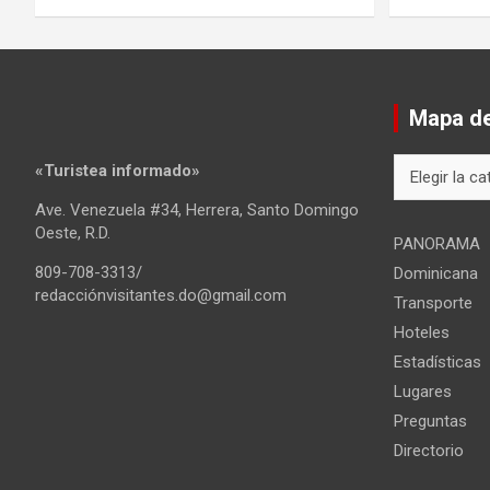
Mapa del
Mapa
«Turistea informado»
del
Ave. Venezuela #34, Herrera, Santo Domingo
sitio
Oeste, R.D.
PANORAMA
809-708-3313/
Dominicana
redacciónvisitantes.do@gmail.com
Transporte
Hoteles
Estadísticas
Lugares
Preguntas
Directorio