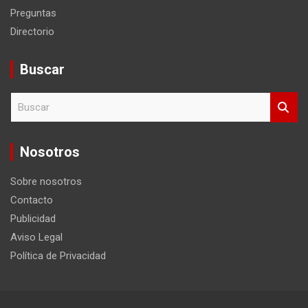
Preguntas
Directorio
Buscar
B
u
s
c
Nosotros
a
r
Sobre nosotros
Contacto
Publicidad
Aviso Legal
Política de Privacidad