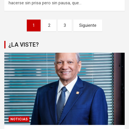
hacerse sin prisa pero sin pausa, que…
Paginación
1
2
3
Siguiente
de
entradas
¿LA VISTE?
NOTICIAS