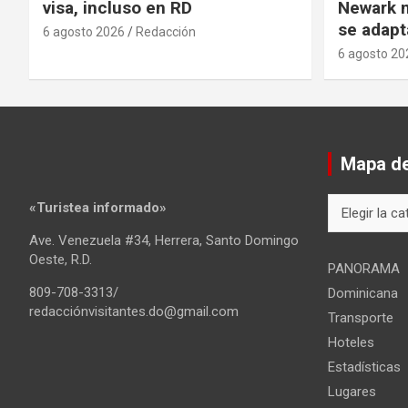
visa, incluso en RD
Newark m
se adapt
6 agosto 2026
Redacción
6 agosto 20
Mapa del
Mapa
«Turistea informado»
del
Ave. Venezuela #34, Herrera, Santo Domingo
sitio
Oeste, R.D.
PANORAMA
809-708-3313/
Dominicana
redacciónvisitantes.do@gmail.com
Transporte
Hoteles
Estadísticas
Lugares