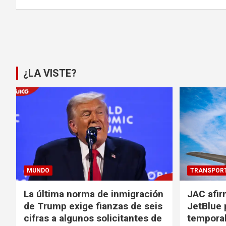
Paginación
de
entradas
¿LA VISTE?
MUNDO
TRANSPOR
La última norma de inmigración
JAC afir
de Trump exige fianzas de seis
JetBlue 
cifras a algunos solicitantes de
temporal