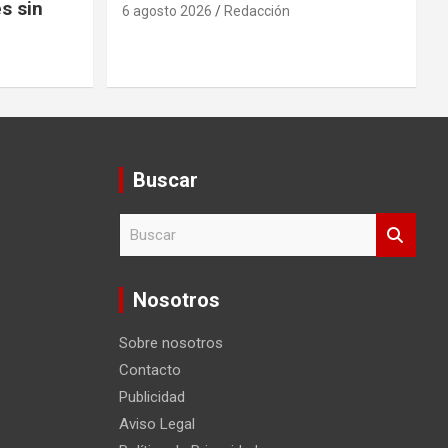
s sin
6 agosto 2026
Redacción
Buscar
B
u
s
c
Nosotros
a
r
Sobre nosotros
Contacto
Publicidad
Aviso Legal