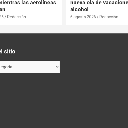
ientras las aerolíneas
nueva ola de vacacione
an
alcohol
26
Redacción
6 agosto 2026
Redacción
 sitio