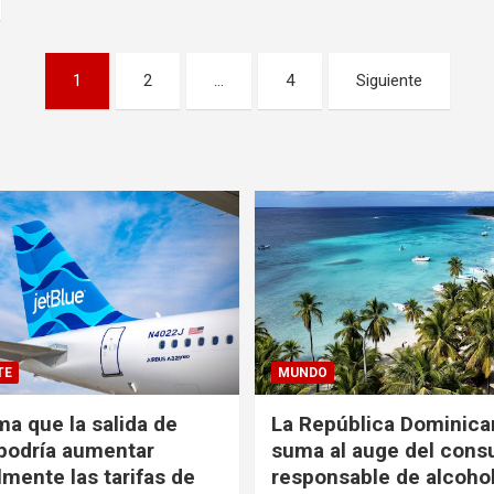
1
2
…
4
Siguiente
TE
MUNDO
ma que la salida de
La República Dominica
podría aumentar
suma al auge del con
mente las tarifas de
responsable de alcoho