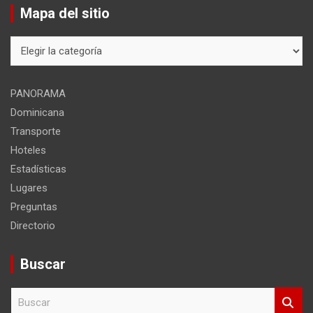
Mapa del sitio
Mapa
del
sitio
PANORAMA
Dominicana
Transporte
Hoteles
Estadísticas
Lugares
Preguntas
Directorio
Buscar
B
u