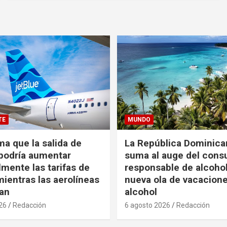
TE
MUNDO
ma que la salida de
La República Dominica
podría aumentar
suma al auge del con
mente las tarifas de
responsable de alcoho
ientras las aerolíneas
nueva ola de vacacione
an
alcohol
26
Redacción
6 agosto 2026
Redacción