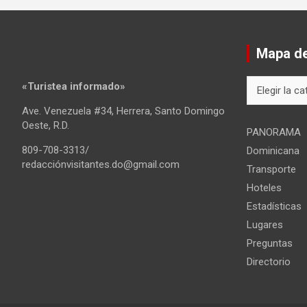
Mapa del
Mapa
«Turistea informado»
del
Ave. Venezuela #34, Herrera, Santo Domingo
sitio
Oeste, R.D.
PANORAMA
809-708-3313/
Dominicana
redacciónvisitantes.do@gmail.com
Transporte
Hoteles
Estadísticas
Lugares
Preguntas
Directorio