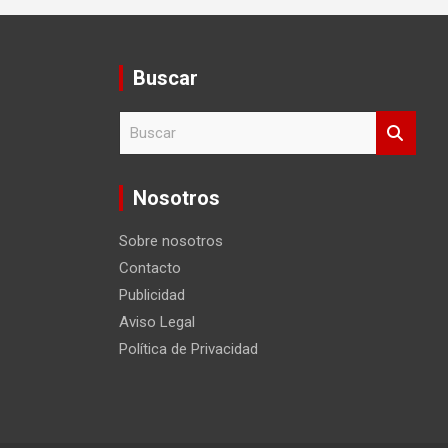
Buscar
B
u
s
c
Nosotros
a
r
Sobre nosotros
Contacto
Publicidad
Aviso Legal
Política de Privacidad