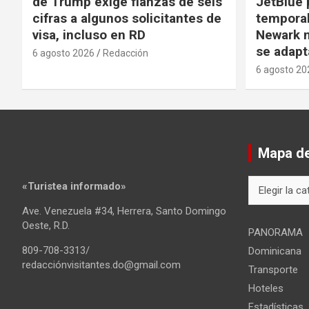
de Trump exige fianzas de seis
JetBlue 
cifras a algunos solicitantes de
temporal
visa, incluso en RD
Newark m
se adapt
6 agosto 2026
Redacción
6 agosto 20
Mapa del
Mapa
«Turistea informado»
del
Ave. Venezuela #34, Herrera, Santo Domingo
sitio
Oeste, R.D.
PANORAMA
809-708-3313/
Dominicana
redacciónvisitantes.do@gmail.com
Transporte
Hoteles
Estadísticas