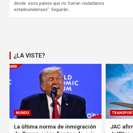
desde esos países que no fueran ciudadanos
estadounidenses”. Seguirán…
Paginación
de
entradas
¿LA VISTE?
MUNDO
TRANSPOR
La última norma de inmigración
JAC afir