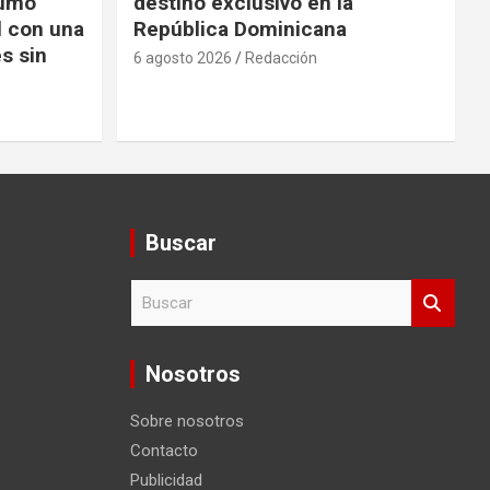
sumo
destino exclusivo en la
l con una
República Dominicana
s sin
6 agosto 2026
Redacción
Buscar
B
u
s
c
Nosotros
a
r
Sobre nosotros
Contacto
Publicidad