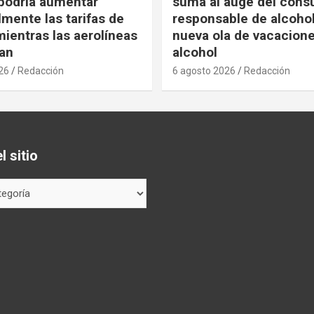
podría aumentar
suma al auge del con
mente las tarifas de
responsable de alcoho
ientras las aerolíneas
nueva ola de vacacione
an
alcohol
26
Redacción
6 agosto 2026
Redacción
 sitio