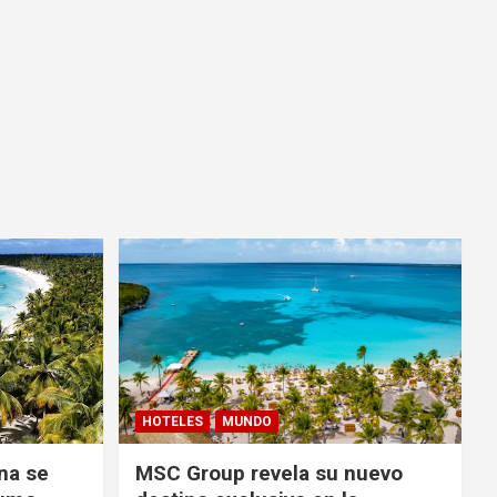
HOTELES
MUNDO
na se
MSC Group revela su nuevo