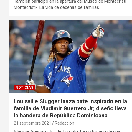
También participó en la apertura del Museo de Montecristi
Montecristi-. La vida de decenas de familias…
NOTICIAS
Louisville Slugger lanza bate inspirado en la
familia de Vladimir Guerrero Jr; diseño lleva
la bandera de República Dominicana
21 septiembre 2021
Redacción
Vladimir Guerrero Jr. , de Toronto, ha disfrutado de una