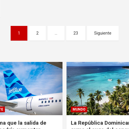
1
2
…
23
Siguiente
TE
MUNDO
ma que la salida de
La República Dominica