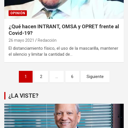
OPINIÓN
¿Qué hacen INTRANT, OMSA y OPRET frente al
Covid-19?
26 mayo 2021
Redacción
El distanciamiento físico, el uso de la mascarilla, mantener
el silencio y limitar la cantidad de…
Paginación
1
2
…
6
Siguiente
de
entradas
¿LA VISTE?