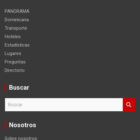
sitio
PANORAMA
Dominicana
Transporte
Hoteles
Estadísticas
Lugares
Preguntas
Directorio
Buscar
B
u
s
c
Nosotros
a
r
Sobre nosotros