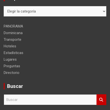
Mapa
del
sitio
PANORAMA
Dominicana
Transporte
Hoteles
Estadísticas
Lugares
Preguntas
Directorio
Buscar
B
u
s