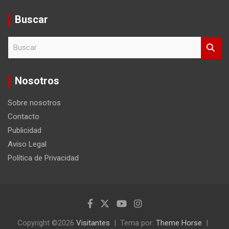
Buscar
B
u
s
c
Nosotros
a
r
Sobre nosotros
Contacto
Publicidad
Aviso Legal
Política de Privacidad
Copyright ©2026
Visitantes
Tema por:
Theme Horse