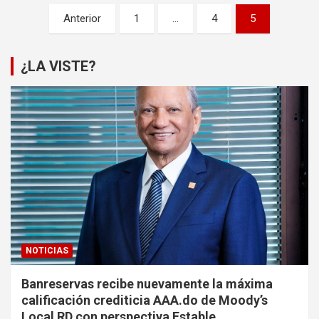
Paginación
Anterior
1
…
4
5
de
entradas
¿LA VISTE?
NOTICIAS
Banreservas recibe nuevamente la máxima
calificación crediticia AAA.do de Moody’s
Local RD con perspectiva Estable