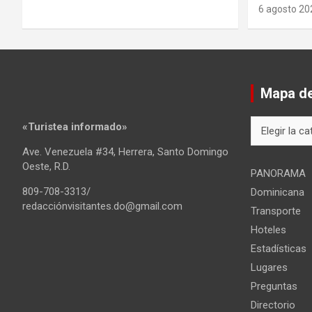
6 agosto 20
Mapa del
Mapa
«Turistea informado»
del
Ave. Venezuela #34, Herrera, Santo Domingo
sitio
Oeste, R.D.
PANORAMA
809-708-3313/
Dominicana
redacciónvisitantes.do@gmail.com
Transporte
Hoteles
Estadísticas
Lugares
Preguntas
Directorio