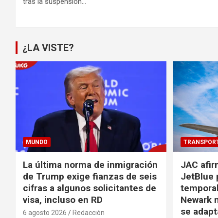
tras la suspensión…
¿LA VISTE?
MUNDO
TRANSPOR
La última norma de inmigración
JAC afir
de Trump exige fianzas de seis
JetBlue 
cifras a algunos solicitantes de
temporal
visa, incluso en RD
Newark m
se adapt
6 agosto 2026
Redacción