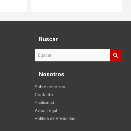
Buscar
B
u
s
c
Nosotros
a
r
Sobre nosotros
Contacto
Publicidad
Aviso Legal
Política de Privacidad