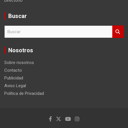
Directorio
Buscar
B
u
s
c
Nosotros
a
r
Sobre nosotros
Contacto
Publicidad
Aviso Legal
Política de Privacidad