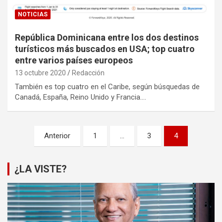
NOTICIAS
República Dominicana entre los dos destinos
turísticos más buscados en USA; top cuatro
entre varios países europeos
13 octubre 2020
Redacción
También es top cuatro en el Caribe, según búsquedas de
Canadá, España, Reino Unido y Francia.…
Paginación
Anterior
1
…
3
4
de
entradas
¿LA VISTE?