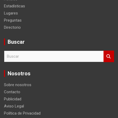
Estadísticas
Lugares
Preguntas
Directorio
Buscar
B
u
s
c
Nosotros
a
r
Sobre nosotros
Contacto
Publicidad
Aviso Legal
Política de Privacidad