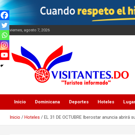
Saltar
al
contenido
viernes, agosto 7, 2026
"Turistea Informado"
Visitantes
Inicio
Dominicana
Deportes
Hoteles
Luga
Inicio
Hoteles
EL 31 DE OCTUBRE Iberostar anuncia abrirá sus