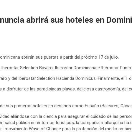
ncia abrirá sus hoteles en Dominica
minicana abrirán sus puertas a partir del próximo 17 de julio.
, Iberostar Selection Bávaro, Iberostar Dominicana e Iberostar Punta C
ávaro y del Iberostar Selection Hacienda Dominicus. Finalmente, el 1 
 a disfrutar de las paradisiacas playas, deliciosa gastronomía, del 
 de sus primeros hoteles en destinos como España (Baleares, Canari
tividad aliándose con la ciencia para asegurar el cuidado de las per
n salud pública en entornos turísticos, la compañía mallorquina ha 
lsa el movimiento Wave of Change para la protección del medio ambie