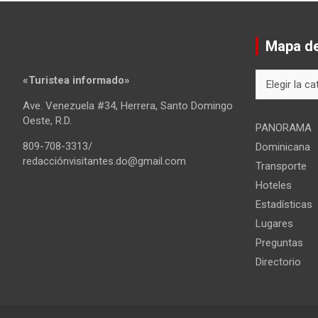
Mapa del
Mapa
«Turistea informado»
del
Ave. Venezuela #34, Herrera, Santo Domingo
sitio
Oeste, R.D.
PANORAMA
809-708-3313/
Dominicana
redacciónvisitantes.do@gmail.com
Transporte
Hoteles
Estadísticas
Lugares
Preguntas
Directorio