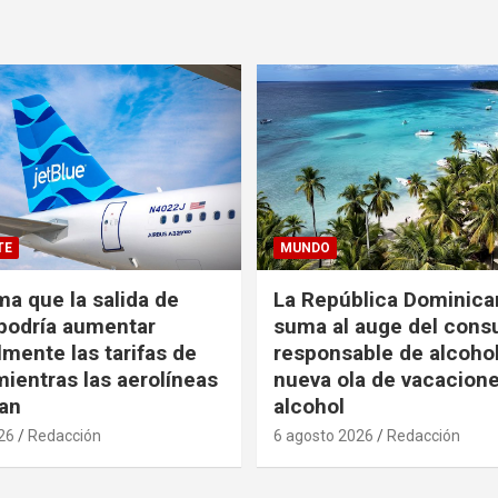
TE
MUNDO
ma que la salida de
La República Dominica
podría aumentar
suma al auge del con
mente las tarifas de
responsable de alcoho
ientras las aerolíneas
nueva ola de vacacione
an
alcohol
26
Redacción
6 agosto 2026
Redacción