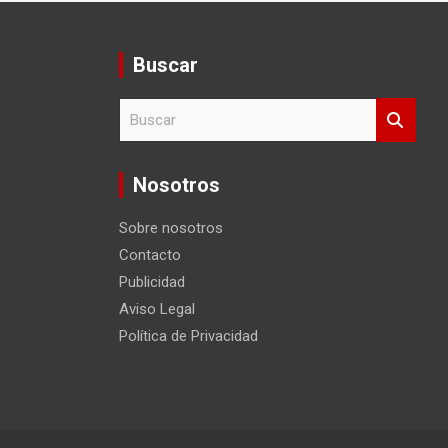
Buscar
B
u
s
c
Nosotros
a
r
Sobre nosotros
Contacto
Publicidad
Aviso Legal
Política de Privacidad