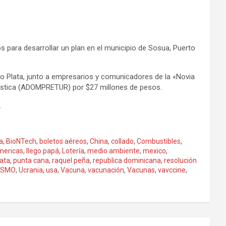
os para desarrollar un plan en el municipio de Sosua, Puerto
to Plata, junto a empresarios y comunicadores de la «Novia
Turistica (ADOMPRETUR) por $27 millones de pesos.
.
a
,
BioNTech
,
boletos aéreos
,
China
,
collado
,
Combustibles
,
mericas
,
llego papá
,
Lotería
,
medio ambiente
,
mexico
,
lata
,
punta cana
,
raquel peña
,
republica dominicana
,
resolución
ISMO
,
Ucrania
,
usa
,
Vacuna
,
vacunación
,
Vacunas
,
vavccine
,