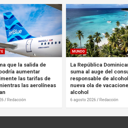
TE
MUNDO
ma que la salida de
La República Dominica
podría aumentar
suma al auge del con
mente las tarifas de
responsable de alcoho
ientras las aerolíneas
nueva ola de vacacione
an
alcohol
26
Redacción
6 agosto 2026
Redacción