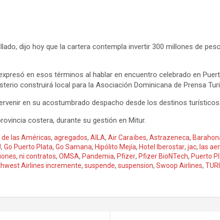
llado, dijo hoy que la cartera contempla invertir 300 millones de pes
 expresó en esos términos al hablar en encuentro celebrado en Puer
inisterio construirá local para la Asociación Dominicana de Prensa 
ntervenir en su acostumbrado despacho desde los destinos turísticos
rovincia costera, durante su gestión en Mitur.
 de las Américas
,
agregados
,
AILA
,
Air Caraïbes
,
Astrazeneca
,
Barahon
U
,
Go Puerto Plata
,
Go Samana
,
Hipólito Mejía
,
Hotel Iberostar
,
jac
,
las ae
iones
,
ni contratos
,
OMSA
,
Pandemia
,
Pfizer
,
Pfizer BioNTech
,
Puerto P
hwest Airlines incremente
,
suspende
,
suspension
,
Swoop Airlines
,
TUR