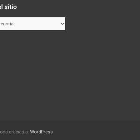
 sitio
ona gracias a:
WordPress