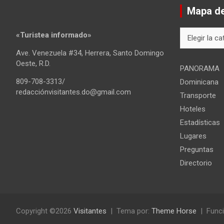
Mapa del
Mapa
«Turistea informado»
del
Ave. Venezuela #34, Herrera, Santo Domingo
sitio
Oeste, R.D.
PANORAMA
809-708-3313/
Dominicana
redacciónvisitantes.do@gmail.com
Transporte
Hoteles
Estadísticas
Lugares
Preguntas
Directorio
Copyright ©2026
Visitantes
Tema por:
Theme Horse
Funci