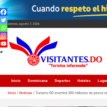
Saltar
al
contenido
viernes, agosto 7, 2026
"Turistea Informado"
Visitantes
Inicio
Dominicana
Deportes
Hoteles
Luga
Inicio
Noticias
Turismo RD invertirá 300 millones de pesos en