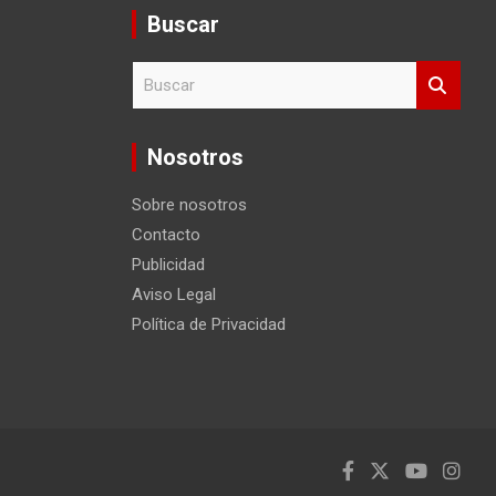
Buscar
B
u
s
c
Nosotros
a
r
Sobre nosotros
Contacto
Publicidad
Aviso Legal
Política de Privacidad