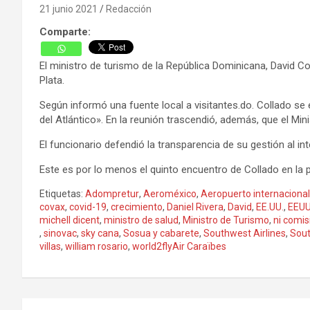
21 junio 2021
Redacción
Comparte:
El ministro de turismo de la República Dominicana, David Co
Plata.
Según informó una fuente local a visitantes.do. Collado se
del Atlántico». En la reunión trascendió, además, que el M
El funcionario defendió la transparencia de su gestión al i
Este es por lo menos el quinto encuentro de Collado en la p
Etiquetas:
Adompretur
,
Aeroméxico
,
Aeropuerto internacional
covax
,
covid-19
,
crecimiento
,
Daniel Rivera
,
David
,
EE.UU.
,
EEU
michell dicent
,
ministro de salud
,
Ministro de Turismo
,
ni comis
,
sinovac
,
sky cana
,
Sosua y cabarete
,
Southwest Airlines
,
Sout
villas
,
william rosario
,
world2flyAir Caraïbes