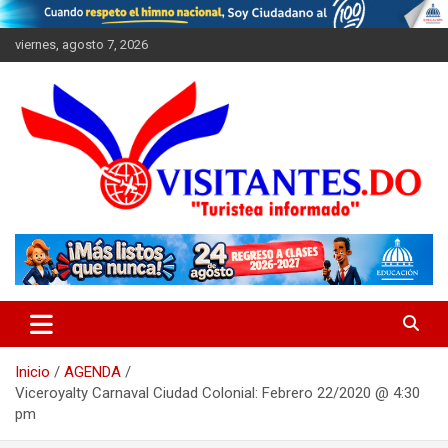
Saltar
al
viernes, agosto 7, 2026
contenido
"Turistea Informado"
Visitantes
Inicio
AGENDA
Viceroyalty Carnaval Ciudad Colonial: Febrero 22/2020 @ 4:30
pm