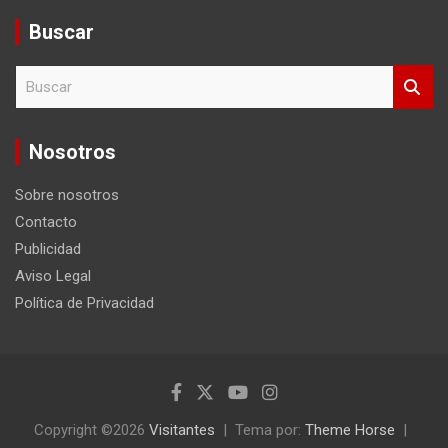
Buscar
B
u
s
c
Nosotros
a
r
Sobre nosotros
Contacto
Publicidad
Aviso Legal
Política de Privacidad
Copyright ©2026
Visitantes
Tema por:
Theme Horse