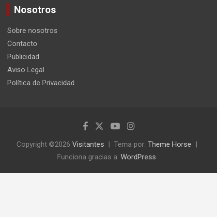
c
Nosotros
a
r
Sobre nosotros
Contacto
Publicidad
Aviso Legal
Política de Privacidad
Copyright ©2026
Visitantes
Tema por:
Theme Horse
Funciona gracias a:
WordPress