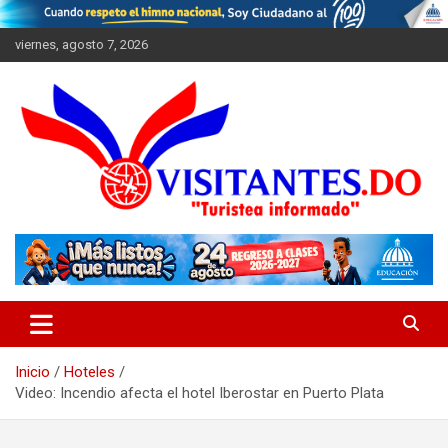
Saltar
al
viernes, agosto 7, 2026
contenido
"Turistea Informado"
Visitantes
Inicio
Hoteles
Video: Incendio afecta el hotel Iberostar en Puerto Plata