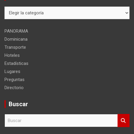
Mapa
del
sitio
PANORAMA
Dominicana
Transporte
Hoteles
Estadísticas
Lugares
Preguntas
Directorio
Buscar
B
u
s