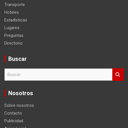
Lugares
Preguntas
Directorio
Buscar
B
u
s
c
Nosotros
a
r
Sobre nosotros
Contacto
Publicidad
Aviso Legal
Política de Privacidad