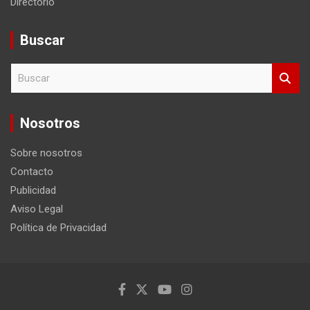
Directorio
Buscar
B
u
s
c
Nosotros
a
r
Sobre nosotros
Contacto
Publicidad
Aviso Legal
Política de Privacidad