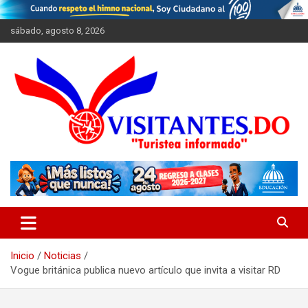
Saltar
al
sábado, agosto 8, 2026
contenido
"Turistea Informado"
Visitantes
Inicio
Noticias
Vogue británica publica nuevo artículo que invita a visitar RD