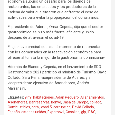
economía supuso un desafío para los dueños de
restaurantes, los empleados y los productores de la
cadena de valor que tuvieron que enfrentar el cese de
actividades para evitar la propagación del coronavirus.
El presidente de Aderes, Omar Cepeda, dijo que el sector
gastronómico se hizo más fuerte, eficiente y unido
después de atravesar el covid-19.
El ejecutivo precisó que «es el momento de reconectar
con los comensales en la reactivación económica para
ofrecer al turista lo mejor de la gastronomía dominicana».
Además de Blanco y Cepeda, en el lanzamiento de SDQ
Gastronómico 2021 participó el ministro de Turismo, David
Collado; Sara Pena, vicepresidente de Aderes, y el
vicepresidente ejecutivo de Asonahores, Andrés
Marranzini.
Etiquetas:
9 mil habitaciones
,
Adán Peguero
,
Allanamientos
,
Asonahores
,
Banreservas
,
bonye
,
Casa de Campo
,
collado
,
Combustibles
,
coral
,
coral 5
,
corrupcion
,
David Collado
,
España
,
estados unidos
,
Expomóvil
,
Gasolina
,
glp
,
IDAC
,