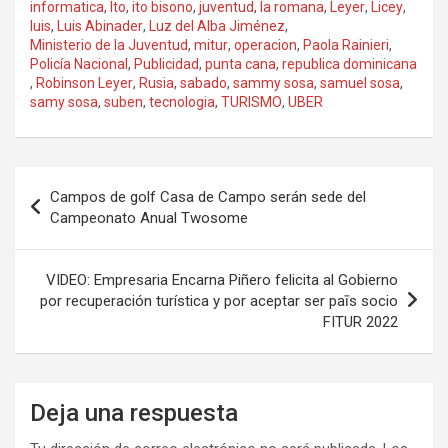
informatica
,
Ito
,
ito bisono
,
juventud
,
la romana
,
Leyer
,
Licey
,
luis
,
Luis Abinader
,
Luz del Alba Jiménez
,
Ministerio de la Juventud
,
mitur
,
operacion
,
Paola Rainieri
,
Policía Nacional
,
Publicidad
,
punta cana
,
republica dominicana
,
Robinson Leyer
,
Rusia
,
sabado
,
sammy sosa
,
samuel sosa
,
samy sosa
,
suben
,
tecnologia
,
TURISMO
,
UBER
Navegación
Campos de golf Casa de Campo serán sede del
de
Campeonato Anual Twosome
entradas
VIDEO: Empresaria Encarna Piñero felicita al Gobierno
por recuperación turística y por aceptar ser paīs socio
FITUR 2022
Deja una respuesta