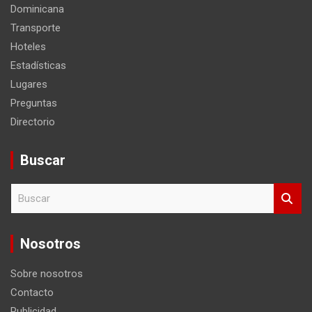
Dominicana
Transporte
Hoteles
Estadísticas
Lugares
Preguntas
Directorio
Buscar
B
u
s
c
Nosotros
a
r
Sobre nosotros
Contacto
Publicidad