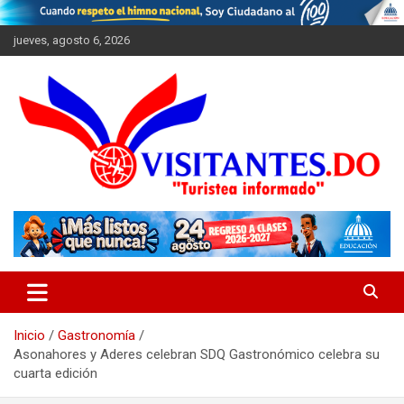
Saltar
al
jueves, agosto 6, 2026
contenido
"Turistea Informado"
Visitantes
Inicio
Gastronomía
Asonahores y Aderes celebran SDQ Gastronómico celebra su
cuarta edición