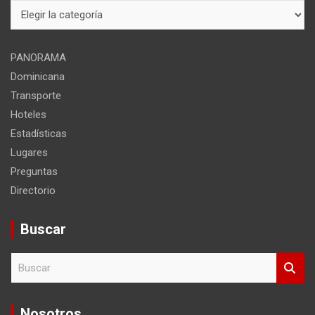
Mapa
del
sitio
PANORAMA
Dominicana
Transporte
Hoteles
Estadísticas
Lugares
Preguntas
Directorio
Buscar
B
u
s
c
Nosotros