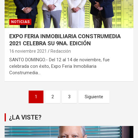
NOTICIAS
EXPO FERIA INMOBILIARIA CONSTRUMEDIA
2021 CELEBRA SU 9NA. EDICIÓN
16 noviembre 2021
Redacción
SANTO DOMINGO.- Del 12 al 14 de noviembre, fue
celebrada con éxito, Expo Feria Inmobiliaria
Construmedia…
Paginación
1
2
3
Siguiente
de
entradas
¿LA VISTE?