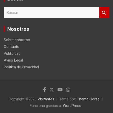
B
u
s
c
Nosotros
a
r
Sobre nosotros
Contacto
Publicidad
Aviso Legal
Política de Privacidad
Copyright ©2026
Visitantes
Tema por:
Theme Horse
Funciona gracias a:
WordPress