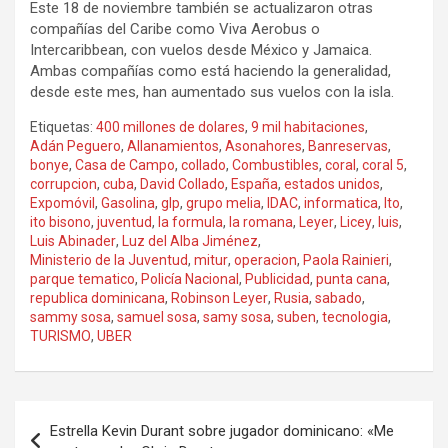
Este 18 de noviembre también se actualizaron otras
compañías del Caribe como Viva Aerobus o
Intercaribbean, con vuelos desde México y Jamaica.
Ambas compañías como está haciendo la generalidad,
desde este mes, han aumentado sus vuelos con la isla.
Etiquetas:
400 millones de dolares
,
9 mil habitaciones
,
Adán Peguero
,
Allanamientos
,
Asonahores
,
Banreservas
,
bonye
,
Casa de Campo
,
collado
,
Combustibles
,
coral
,
coral 5
,
corrupcion
,
cuba
,
David Collado
,
España
,
estados unidos
,
Expomóvil
,
Gasolina
,
glp
,
grupo melia
,
IDAC
,
informatica
,
Ito
,
ito bisono
,
juventud
,
la formula
,
la romana
,
Leyer
,
Licey
,
luis
,
Luis Abinader
,
Luz del Alba Jiménez
,
Ministerio de la Juventud
,
mitur
,
operacion
,
Paola Rainieri
,
parque tematico
,
Policía Nacional
,
Publicidad
,
punta cana
,
republica dominicana
,
Robinson Leyer
,
Rusia
,
sabado
,
sammy sosa
,
samuel sosa
,
samy sosa
,
suben
,
tecnologia
,
TURISMO
,
UBER
Navegación
Estrella Kevin Durant sobre jugador dominicano: «Me
de