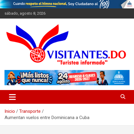
Saltar
al
sábado, agosto 8, 2026
contenido
"Turistea Informado"
Visitantes
Inicio
Transporte
Aumentan vuelos entre Dominicana a Cuba