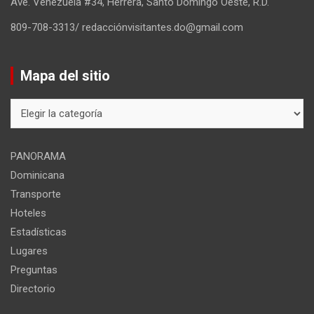
Ave. Venezuela #34, Herrera, Santo Domingo Oeste, R.D.
809-708-3313/ redacciónvisitantes.do@gmail.com
Mapa del sitio
Mapa
del
sitio
PANORAMA
Dominicana
Transporte
Hoteles
Estadísticas
Lugares
Preguntas
Directorio