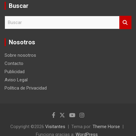
Buscar
B
u
s
c
Nosotros
a
r
Sobre nosotros
Contacto
Publicidad
Aviso Legal
Política de Privacidad
Copyright ©2026
Visitantes
Tema por:
Theme Horse
Funciona gracias a:
WordPress