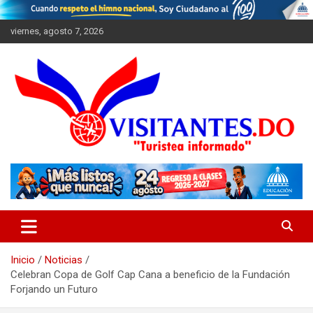
Saltar
al
viernes, agosto 7, 2026
contenido
"Turistea Informado"
Visitantes
Inicio
Noticias
Celebran Copa de Golf Cap Cana a beneficio de la Fundación
Forjando un Futuro