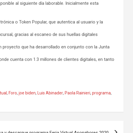
onible al siguiente día laborable. Inicialmente esta
trónica o Token Popular, que autentica al usuario y la
ucursal, gracias al escaneo de sus huellas digitales
 un proyecto que ha desarrollado en conjunto con la Junta
onde cuenta con 1.3 millones de clientes digitales, en tanto
tual
,
Foro
,
joe biden
,
Luis Abinader
,
Paola Rainieri
,
programa
,
a y descargue programa Feria Virtual Asonahores 2020