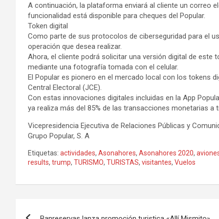
A continuación, la plataforma enviará al cliente un correo e
funcionalidad está disponible para cheques del Popular.
Token digital
Como parte de sus protocolos de ciberseguridad para el uso d
operación que desea realizar.
Ahora, el cliente podrá solicitar una versión digital de este
mediante una fotografía tomada con el celular.
El Popular es pionero en el mercado local con los tokens di
Central Electoral (JCE).
Con estas innovaciones digitales incluidas en la App Popular
ya realiza más del 85% de las transacciones monetarias a tr
Vicepresidencia Ejecutiva de Relaciones Públicas y Comun
Grupo Popular, S. A
Etiquetas:
actividades
,
Asonahores
,
Asonahores 2020
,
avione
results
,
trump
,
TURISMO
,
TURISTAS
,
visitantes
,
Vuelos
Navegación
Banreservas lanza promoción turistica «Allí Mismito»