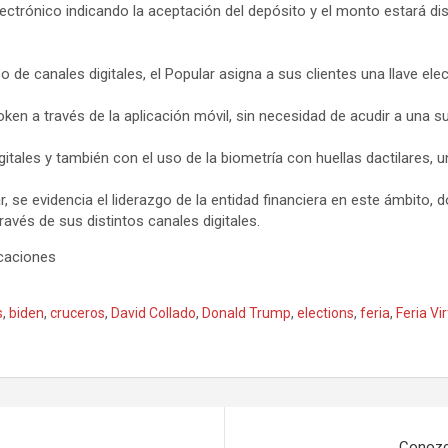
lectrónico indicando la aceptación del depósito y el monto estará disp
e canales digitales, el Popular asigna a sus clientes una llave elec
 token a través de la aplicación móvil, sin necesidad de acudir a una s
gitales y también con el uso de la biometría con huellas dactilares,
, se evidencia el liderazgo de la entidad financiera en este ámbito, d
avés de sus distintos canales digitales.
icaciones
s
,
biden
,
cruceros
,
David Collado
,
Donald Trump
,
elections
,
feria
,
Feria Vir
Conozc