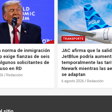
TRANSPORTE
a norma de inmigración
JAC afirma que la sali
 exige fianzas de seis
JetBlue podría aument
algunos solicitantes de
temporalmente las tari
cluso en RD
Newark mientras las ae
se adaptan
26
Redacción
6 agosto 2026
Redacción
 sitio