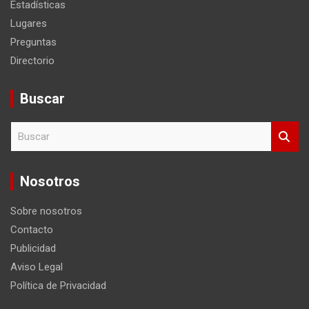
Estadísticas
Lugares
Preguntas
Directorio
Buscar
B
u
s
c
Nosotros
a
r
Sobre nosotros
Contacto
Publicidad
Aviso Legal
Política de Privacidad