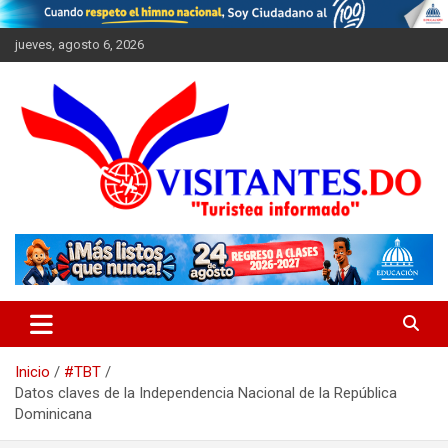
Saltar
al
jueves, agosto 6, 2026
contenido
"Turistea Informado"
Visitantes
Inicio
#TBT
Datos claves de la Independencia Nacional de la República
Dominicana