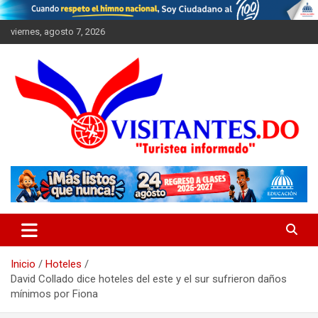
Saltar
al
viernes, agosto 7, 2026
contenido
"Turistea Informado"
Visitantes
Inicio
Hoteles
David Collado dice hoteles del este y el sur sufrieron daños
mínimos por Fiona