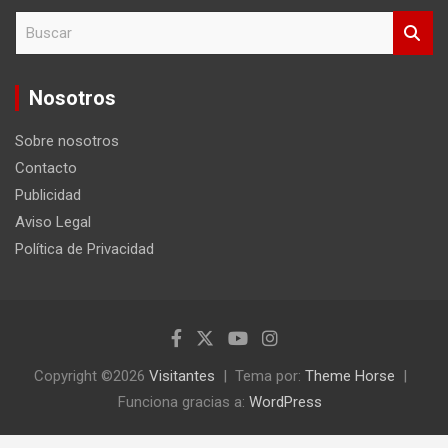
B
u
s
c
Nosotros
a
r
Sobre nosotros
Contacto
Publicidad
Aviso Legal
Política de Privacidad
Copyright ©2026
Visitantes
Tema por:
Theme Horse
Funciona gracias a:
WordPress