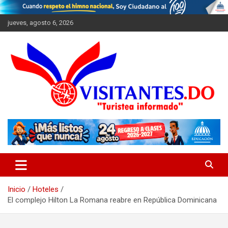
Saltar
al
jueves, agosto 6, 2026
contenido
"Turistea Informado"
Visitantes
Inicio
Hoteles
El complejo Hilton La Romana reabre en República Dominicana