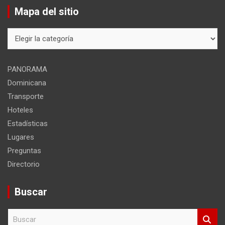
Mapa del sitio
Mapa
del
sitio
PANORAMA
Dominicana
Transporte
Hoteles
Estadísticas
Lugares
Preguntas
Directorio
Buscar
B
u